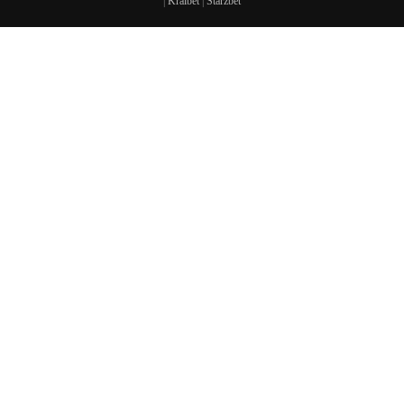
|
Kralbet
|
Starzbet