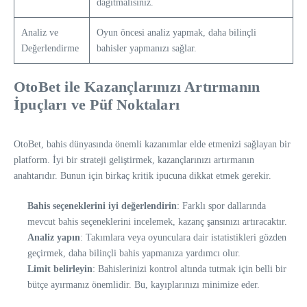
dağıtmalısınız.
Analiz ve
Oyun öncesi analiz yapmak, daha bilinçli
Değerlendirme
bahisler yapmanızı sağlar.
OtoBet ile Kazançlarınızı Artırmanın
İpuçları ve Püf Noktaları
OtoBet, bahis dünyasında önemli kazanımlar elde etmenizi sağlayan bir
platform. İyi bir strateji geliştirmek, kazançlarınızı artırmanın
anahtarıdır. Bunun için birkaç kritik ipucuna dikkat etmek gerekir.
Bahis seçeneklerini iyi değerlendirin
: Farklı spor dallarında
mevcut bahis seçeneklerini incelemek, kazanç şansınızı artıracaktır.
Analiz yapın
: Takımlara veya oyunculara dair istatistikleri gözden
geçirmek, daha bilinçli bahis yapmanıza yardımcı olur.
Limit belirleyin
: Bahislerinizi kontrol altında tutmak için belli bir
bütçe ayırmanız önemlidir. Bu, kayıplarınızı minimize eder.