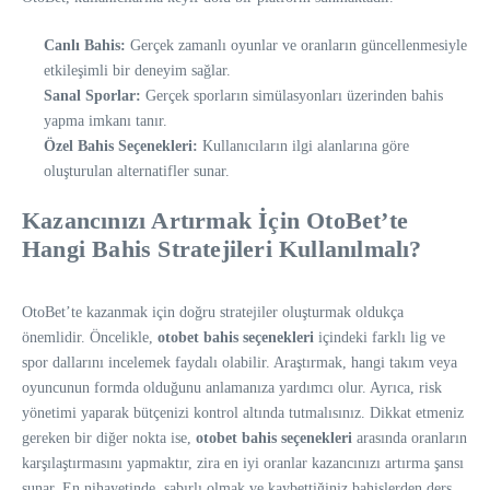
Canlı Bahis:
Gerçek zamanlı oyunlar ve oranların güncellenmesiyle
etkileşimli bir deneyim sağlar.
Sanal Sporlar:
Gerçek sporların simülasyonları üzerinden bahis
yapma imkanı tanır.
Özel Bahis Seçenekleri:
Kullanıcıların ilgi alanlarına göre
oluşturulan alternatifler sunar.
Kazancınızı Artırmak İçin OtoBet’te
Hangi Bahis Stratejileri Kullanılmalı?
OtoBet’te kazanmak için doğru stratejiler oluşturmak oldukça
önemlidir. Öncelikle,
otobet bahis seçenekleri
içindeki farklı lig ve
spor dallarını incelemek faydalı olabilir. Araştırmak, hangi takım veya
oyuncunun formda olduğunu anlamanıza yardımcı olur. Ayrıca, risk
yönetimi yaparak bütçenizi kontrol altında tutmalısınız. Dikkat etmeniz
gereken bir diğer nokta ise,
otobet bahis seçenekleri
arasında oranların
karşılaştırmasını yapmaktır, zira en iyi oranlar kazancınızı artırma şansı
sunar. En nihayetinde, sabırlı olmak ve kaybettiğiniz bahislerden ders