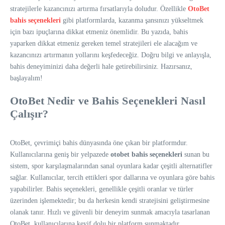
stratejilerle kazancınızı artırma fırsatlarıyla doludur. Özellikle
OtoBet
bahis seçenekleri
gibi platformlarda, kazanma şansınızı yükseltmek
için bazı ipuçlarına dikkat etmeniz önemlidir. Bu yazıda, bahis
yaparken dikkat etmeniz gereken temel stratejileri ele alacağım ve
kazancınızı artırmanın yollarını keşfedeceğiz. Doğru bilgi ve anlayışla,
bahis deneyiminizi daha değerli hale getirebilirsiniz. Hazırsanız,
başlayalım!
OtoBet Nedir ve Bahis Seçenekleri Nasıl
Çalışır?
OtoBet, çevrimiçi bahis dünyasında öne çıkan bir platformdur.
Kullanıcılarına geniş bir yelpazede
otobet bahis seçenekleri
sunan bu
sistem, spor karşılaşmalarından sanal oyunlara kadar çeşitli alternatifler
sağlar. Kullanıcılar, tercih ettikleri spor dallarına ve oyunlara göre bahis
yapabilirler. Bahis seçenekleri, genellikle çeşitli oranlar ve türler
üzerinden işlemektedir; bu da herkesin kendi stratejisini geliştirmesine
olanak tanır. Hızlı ve güvenli bir deneyim sunmak amacıyla tasarlanan
OtoBet, kullanıcılarına keyif dolu bir platform sunmaktadır.