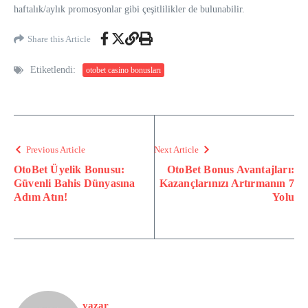
haftalık/aylık promosyonlar gibi çeşitlilikler de bulunabilir.
Share this Article
Etiketlendi:
otobet casino bonusları
Previous Article
Next Article
OtoBet Üyelik Bonusu:
OtoBet Bonus Avantajları:
Güvenli Bahis Dünyasına
Kazançlarınızı Artırmanın 7
Adım Atın!
Yolu
yazar