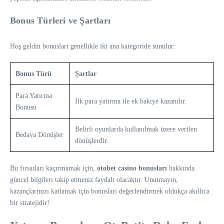
Bonus Türleri ve Şartları
Hoş geldin bonusları genellikle iki ana kategoride sunulur:
Bonus Türü
Şartlar
Para Yatırma
İlk para yatırma ile ek bakiye kazanılır.
Bonusu
Belirli oyunlarda kullanılmak üzere verilen
Bedava Dönüşler
dönüşlerdir.
Bu fırsatları kaçırmamak için,
otobet casino bonusları
hakkında
güncel bilgileri takip etmeniz faydalı olacaktır. Unutmayın,
kazançlarınızı katlamak için bonusları değerlendirmek oldukça akıllıca
bir stratejidir!