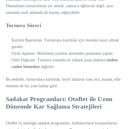
Düzenlenen turnuvalarda yer almak, yalnızca eğlenceli değil, aynı
zamanda mali anlamda da kazanç sağlayabilir.
Turnuva Süreci
Katılım Başvurusu: Turnuvaya katılmak için önceden kayıt olmak
gerekir.
Oyun Aşaması: Belirlenen oyunlar üzerinden puanlama yapılır.
Ödül Dağıtımı: Turnuva sonunda en yüksek puan alanlara
otobet
casino bonusları
dağıtılır.
Bu nedenle, turnuvalara katılmak, keyif almanın yanı sıra, kazanç elde
etmenin de bir yolu haline gelir.
Sadakat Programları: OtoBet ile Uzun
Dönemde Kar Sağlama Stratejileri
OtoBet’in sunduğu sadakat programları, kullanıcıların kazanımlarını