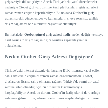
yelpazesiyle dikkat çekiyor. Ancak Türkiye’deki yasal düzenlemeler
nedeniyle Otobet gibi yurt dışı merkezli platformların giriş adresleri
zaman zaman erişime kapatılabiliyor. Bu noktada
Otobet’in giriş
adresi
sürekli güncelleniyor ve kullanıcıların siteye sorunsuz şekilde
erişim sağlaması için alternatif bağlantılar sunuluyor.
Bu makalede,
Otobet güncel giriş adresi nedir
, neden değişir ve siteye
nasıl sorunsuz erişim sağlanır gibi sorulara kapsamlı yanıtlar
bulacaksınız.
Neden Otobet Giriş Adresi Değişiyor?
Türkiye’deki internet düzenleyici kurumu BTK, lisanssız kabul edilen
bahis sitelerinin erişimini zaman zaman engellemektedir. Otobet,
uluslararası lisansa sahip olmasına rağmen Türkiye’de resmi bir yasal
zemine sahip olmadığı için bu tür erişim kısıtlamalarıyla
karşılaşabiliyor. Ancak bu durum, Otobet’in faaliyetlerini durdurduğu
anlamına gelmez. Site, adresini değiştirerek erişilebilirliğini sürdürür.