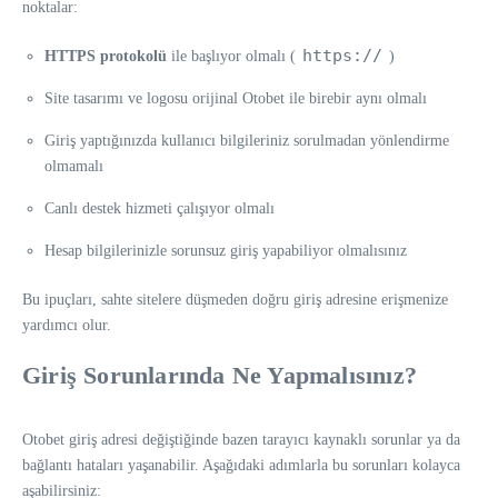
noktalar:
https://
HTTPS protokolü
ile başlıyor olmalı (
)
Site tasarımı ve logosu orijinal Otobet ile birebir aynı olmalı
Giriş yaptığınızda kullanıcı bilgileriniz sorulmadan yönlendirme
olmamalı
Canlı destek hizmeti çalışıyor olmalı
Hesap bilgilerinizle sorunsuz giriş yapabiliyor olmalısınız
Bu ipuçları, sahte sitelere düşmeden doğru giriş adresine erişmenize
yardımcı olur.
Giriş Sorunlarında Ne Yapmalısınız?
Otobet giriş adresi değiştiğinde bazen tarayıcı kaynaklı sorunlar ya da
bağlantı hataları yaşanabilir. Aşağıdaki adımlarla bu sorunları kolayca
aşabilirsiniz: