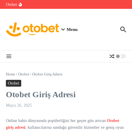
İçeriğe atla
Otobet Canlı Casino Oyunları 2025
Otobet
OtoBet Mobil Giriş
OtoBet Mobil Uygulama
Menu
Home
/
Otobet
/
Otobet Giriş Adresi
Otobet
Otobet Giriş Adresi
Mayıs 26, 2025
Online bahis dünyasında popülerliğini her geçen gün artıran
Otobet
giriş adresi
, kullanıcılarına sunduğu güvenilir hizmetler ve geniş oyun