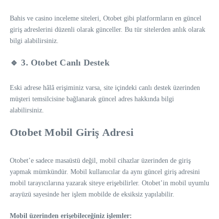
Bahis ve casino inceleme siteleri, Otobet gibi platformların en güncel
giriş adreslerini düzenli olarak günceller. Bu tür sitelerden anlık olarak
bilgi alabilirsiniz.
🔹 3. Otobet Canlı Destek
Eski adrese hâlâ erişiminiz varsa, site içindeki canlı destek üzerinden
müşteri temsilcisine bağlanarak güncel adres hakkında bilgi
alabilirsiniz.
Otobet Mobil Giriş Adresi
Otobet’e sadece masaüstü değil, mobil cihazlar üzerinden de giriş
yapmak mümkündür. Mobil kullanıcılar da aynı güncel giriş adresini
mobil tarayıcılarına yazarak siteye erişebilirler. Otobet’in mobil uyumlu
arayüzü sayesinde her işlem mobilde de eksiksiz yapılabilir.
Mobil üzerinden erişebileceğiniz işlemler: