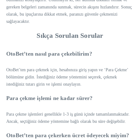
gereken belgeleri zamanında sunmak, sürecin akışını hızlandırır. Sonuç
olarak, bu ipuçlarına dikkat etmek, paranızı güvenle çekmenizi
sağlayacaktır.
Sıkça Sorulan Sorular
OtoBet’ten nasıl para çekebilirim?
OtoBet’ten para çekmek için, hesabınıza giriş yapın ve ‘Para Çekme’
bölümüne gidin. İstediğiniz ödeme yöntemini seçerek, çekmek
istediğiniz tutarı girin ve işlemi onaylayın.
Para çekme işlemi ne kadar sürer?
Para çekme işlemleri genellikle 1-3 iş günü içinde tamamlanmaktadır.
Ancak, seçtiğiniz ödeme yöntemine bağlı olarak bu süre değişebilir.
OtoBet’ten para çekerken ücret ödeyecek miyim?