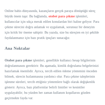
Online bahis dünyasında, kazançların gerçek paraya dönüştüğü süreç
büyük önem taşır. Bu bağlamda,
otobet para çekme
işlemleri,
kullanıcılar için sıkça merak edilen konulardan biri haline geliyor. Para
çekme sürecini doğru anlamak ve uygulamak, sorunsuz bir deneyim
için kritik bir öneme sahiptir. Bu yazıda, size bu süreçten en iyi şekilde
faydalanmanız için bazı pratik ipuçları sunacağız.
Ana Noktalar
Otobet para çekme
işlemleri, genellikle kullanıcı hesap bilgilerinin
doğrulanmasını gerektirir. Bu aşamada, kimlik doğrulama belgelerinizi
hazırlamak önemlidir. Ayrıca, tercih edilen ödeme yöntemini önceden
bilmek, sürecin hızlanmasına yardımcı olur. Para çekme taleplerinin
işlenme süreleri, tercih ettiğiniz yöntemlere bağlı olarak değişkenlik
gösterir. Ayrıca, bazı platformlar belirli limitler ve kesintiler
uygulayabilir; bu yüzden her zaman kullanım koşullarını gözden
geçirmekte fayda var.